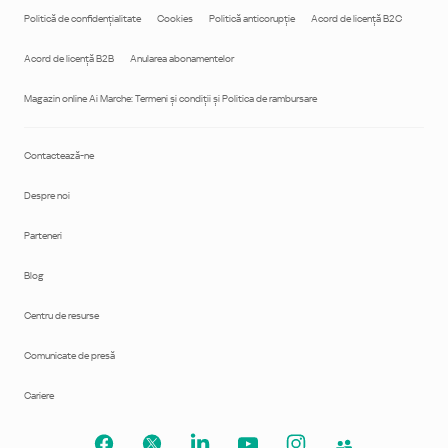
Politică de confidenţialitate
Cookies
Politică anticorupţie
Acord de licență B2C
Acord de licență B2B
Anularea abonamentelor
Magazin online Ai Marche: Termeni și condiții și Politica de rambursare
Contactează-ne
Despre noi
Parteneri
Blog
Centru de resurse
Comunicate de presă
Cariere